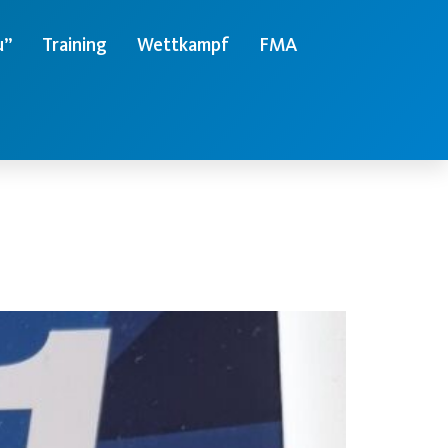
u”
Training
Wettkampf
FMA