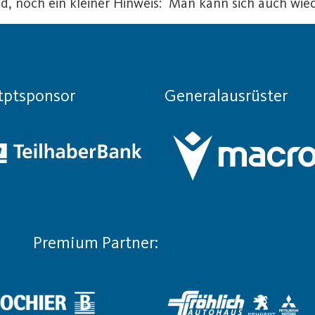
d, noch ein kleiner Hinweis: Man kann sich auch wiede
tptsponsor
Generalausrüster
Premium Partner: