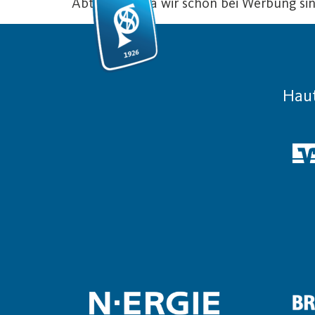
Abteilung). Da wir schon bei Werbung sin
Hau