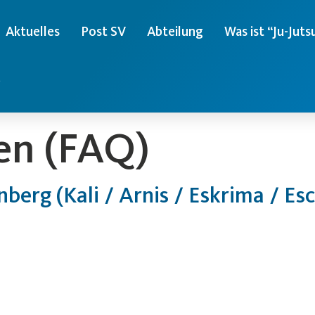
Aktuelles
Post SV
Abteilung
Was ist “Ju-Juts
e
en (FAQ)
nberg (Kali / Arnis / Eskrima / Es