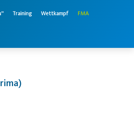
u”
Training
Wettkampf
FMA
crima)