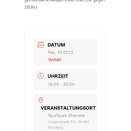
gemeinsame Neujahrsfeier statt (ca. gegen
20Uhr).
DATUM
Feb. 10 2023
Vorbei!
UHRZEIT
18:00 - 20:00
VERANSTALTUNGSORT
Sportpark Ebensee
Ziegenstraße 110, 90482
Nürnberg