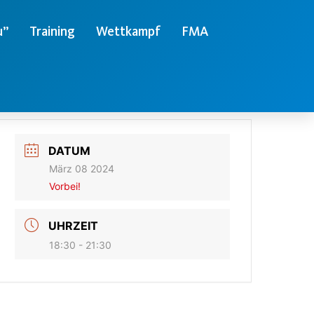
u”
Training
Wettkampf
FMA
DATUM
März 08 2024
Vorbei!
UHRZEIT
18:30 - 21:30