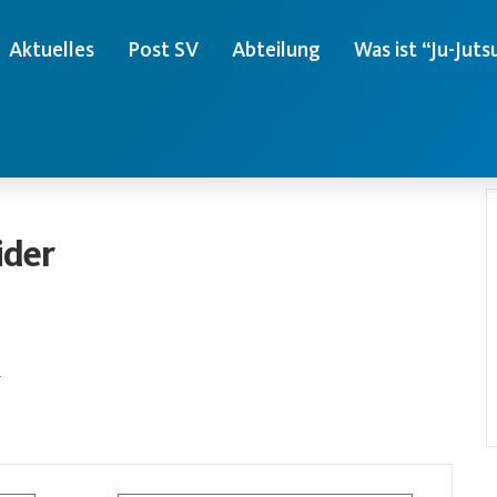
Aktuelles
Post SV
Abteilung
Was ist “Ju-Juts
e
ider
.