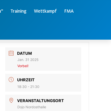
u”
Training
Wettkampf
FMA
DATUM
Jan. 31 2025
Vorbei!
UHRZEIT
18:30 - 21:30
VERANSTALTUNGSORT
Dojo Nordosthalle