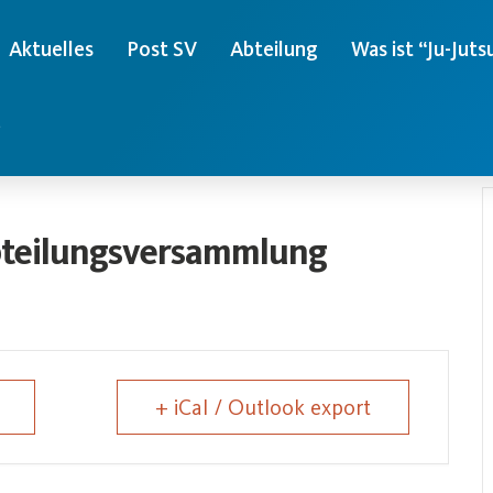
Aktuelles
Post SV
Abteilung
Was ist “Ju-Juts
e
Abteilungsversammlung
+ iCal / Outlook export