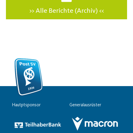
>> Alle Berichte (Archiv) <<
Hautptsponsor
Generalausrüster