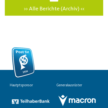
>> Alle Berichte (Archiv) <<
Hautptsponsor
Generalausrüster