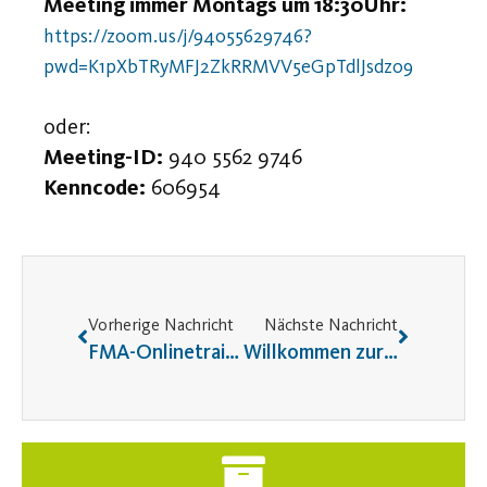
Meeting immer Montags um 18:30Uhr:
https://zoom.us/j/94055629746?
pwd=K1pXbTRyMFJ2ZkRRMVV5eGpTdlJsdz09
oder:
Meeting-ID:
940 5562 9746
Kenncode:
606954
Vorherige Nachricht
Nächste Nachricht
FMA-Onlinetraining im November bis 17 Dezember (Update)
Willkommen zurück auf unserer Webseite im neuen Gewand!