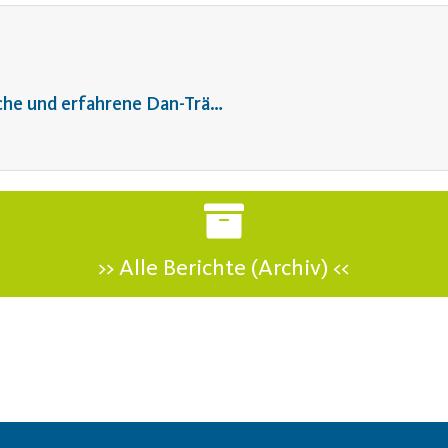
Prüferlizenz: Lehrgang zum Neuerwerb für frische und erfahrene Dan-Träger
>> Alle Berichte (Archiv) <<