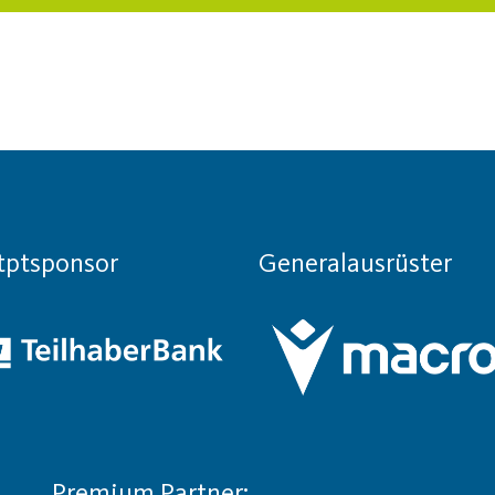
tptsponsor
Generalausrüster
Premium Partner: