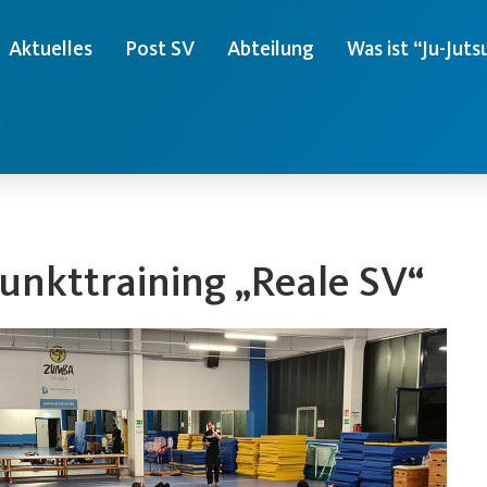
Aktuelles
Post SV
Abteilung
Was ist “Ju-Juts
e
unkttraining „Reale SV“