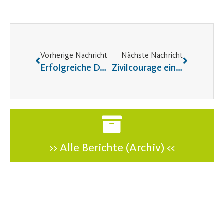
Vorherige Nachricht
Nächste Nachricht
Erfolgreiche DAN-Prüfung in Esting
Zivilcourage einmal anders – Helfen will gelernt sein!
>> Alle Berichte (Archiv) <<