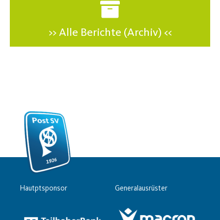
>> Alle Berichte (Archiv) <<
Hautptsponsor
Generalausrüster